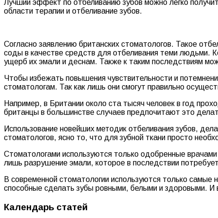
Лучший эффект по отбеливанию зубов можно легко получи
области терапии и отбеливание зубов.
Согласно заявлению британских стоматологов. Такое отбе
соды в качестве средств для отбеливания теми людьми. К
ущерб их эмали и деснам. Также к таким последствиям мож
Чтобы избежать повышения чувствительности и потемнени
стоматологам. Так как лишь они смогут правильно осущест
Например, в Британии около ста тысяч человек в год про
британцы в большинстве случаев предпочитают это делать
Использование новейших методик отбеливания зубов, дел
стоматологов, ясно то, что для зубной ткани просто нео
Стоматологами используются только одобренные врачами с
лишь разрушение эмали, которое в последствии потребует
В современной стоматологии используются только самые н
способные сделать зубы ровными, белыми и здоровыми. И 
Календарь статей