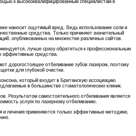
омощью к высококвалифицированным специалистам в
даже наносит ощутимый вред. Ведь использование соли и
ачественные средства. Только причиняет значительный
аций, опубликованных на множестве различных сайтов.
омендуется, лучше сразу обратиться к профессиональным
ько эффективные средства.
няют дорогостоящее отбеливание зубов лазером, поэтому
щетки для глубокой очистки.
онсона, который входит в Британскую ассоциацию
редлагаемые в большинстве стоматологических клиник.
ов. Результатом самостоятельного отбеливания является
оимость услуги по лазерному отбеливанию.
я и лечения применяются только эффективные методики,
нно.