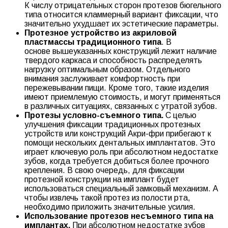
К числу отрицательных сторон протезов бюгельного
типа относится кламмерный вариант фиксации, что
значительно ухудшает их эстетические параметры.
Протезное устройство из акриловой
пластмассы
традиционного типа
. В
основе вышеуказанных конструкций лежит наличие
твердого каркаса и способность распределять
нагрузку оптимальным образом. Отдельного
внимания заслуживает комфортность при
пережевывании пищи. Кроме того, такие изделия
имеют приемлемую стоимость, и могут применяться
в различных ситуациях, связанных с утратой зубов.
Протезы условно-съемного типа.
С целью
улучшения фиксации традиционных протезных
устройств или конструкций Акри-фри прибегают к
помощи нескольких дентальных имплантатов. Это
играет ключевую роль при абсолютном недостатке
зубов, когда требуется добиться более прочного
крепления. В свою очередь, для фиксации
протезной конструкции на имплант будет
использоваться специальный замковый механизм. А
чтобы извлечь такой протез из полости рта,
необходимо приложить значительные усилия.
Использование протезов несъемного типа на
имплантах.
При абсолютном недостатке зубов